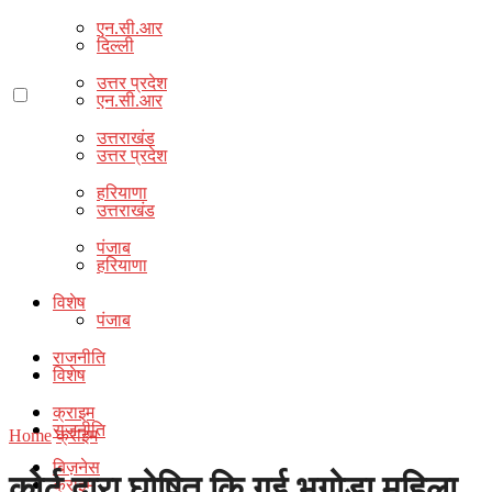
एन.सी.आर
दिल्ली
उत्तर प्रदेश
एन.सी.आर
उत्तराखंड
उत्तर प्रदेश
हरियाणा
उत्तराखंड
पंजाब
हरियाणा
विशेष
पंजाब
राजनीति
विशेष
क्राइम
राजनीति
Home
क्राइम
बिज़नेस
कोर्ट द्वारा घोषित कि गई भगोड़ा महिला
क्राइम