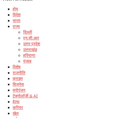
होम
विदेश
भारत
राज्य
दिल्ली
एन.सी.आर
उत्तर प्रदेश
उत्तराखंड
हरियाणा
पंजाब
विशेष
राजनीति
क्राइम
बिज़नेस
मनोरंजन
टेक्नोलॉजी & AI
हेल्थ
करियर
खेल