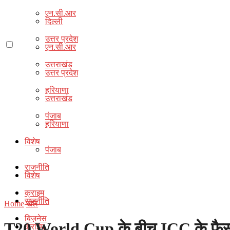
एन.सी.आर
दिल्ली
उत्तर प्रदेश
एन.सी.आर
उत्तराखंड
उत्तर प्रदेश
हरियाणा
उत्तराखंड
पंजाब
हरियाणा
विशेष
पंजाब
राजनीति
विशेष
क्राइम
राजनीति
Home
खेल
बिज़नेस
T20 World Cup के बीच ICC के फैसले स
क्राइम