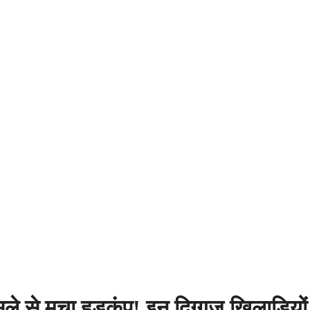
े मचा हड़कंप! इन दिग्गज खिलाड़ियों ने