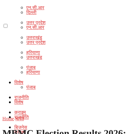
एन.सी.आर
दिल्ली
उत्तर प्रदेश
एन.सी.आर
उत्तराखंड
उत्तर प्रदेश
हरियाणा
उत्तराखंड
पंजाब
हरियाणा
विशेष
पंजाब
राजनीति
विशेष
क्राइम
राजनीति
Home
भारत
बिज़नेस
MBMC Election Results 2026:
क्राइम