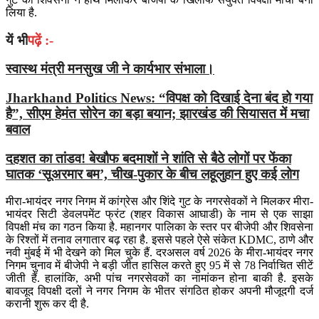
लिया है.
यें भी
पढ़ें :-
स्वास्थ मंत्री मनसुख जी ने कार्यभार संभाला।
Jharkhand Politics News: “विपक्ष को दिखाई देना बंद हो गया
है”, सीएम हेमंत सोरेन का बड़ा बयान; झारखंड की सियासत में मचा
बवाल
दहशत का तांडव! बेखौफ बदमाशों ने शांति से बैठे लोगों पर फेंका
घातक ‘सूअरमार बम’, चीख-पुकार के बीच लहूलुहान हुए कई लोग
मीरा-भायंदर नगर निगम में कांग्रेस और शिंदे गुट के नगरसेवकों ने मिलकर मीरा-
भायंदर सिटी डेवलपमेंट फ्रंट (शहर विकास आघाडी) के नाम से एक साझा
विपक्षी मंच का गठन किया है. महानगर पालिका के स्तर पर बीजेपी और शिवसेना
के रिश्तों में तनाव लगातार बढ़ रहा है. इससे पहले ऐसे संकेत KDMC, ठाणे और
नवी मुंबई में भी देखने को मिल चुके हैं. दरअसल वर्ष 2026 के मीरा-भायंदर नगर
निगम चुनाव में बीजेपी ने बड़ी जीत हासिल करते हुए 95 में से 78 निर्वाचित सीटें
जीती हैं. हालांकि, अभी पांच नगरसेवकों का नामांकन होना बाकी है. इसके
बावजूद विपक्षी दलों ने नगर निगम के भीतर संगठित होकर अपनी मौजूदगी दर्ज
करानी शुरू कर दी है.