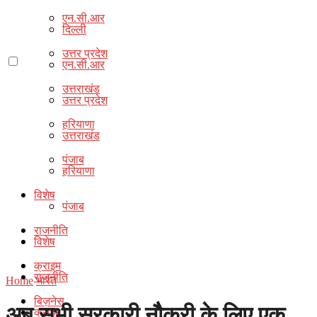
एन.सी.आर
दिल्ली
उत्तर प्रदेश
एन.सी.आर
उत्तराखंड
उत्तर प्रदेश
हरियाणा
उत्तराखंड
पंजाब
हरियाणा
विशेष
पंजाब
राजनीति
विशेष
क्राइम
राजनीति
Home
भारत
बिज़नेस
अब सभी सरकारी नाैैैैैकरी के लिए एक
क्राइम