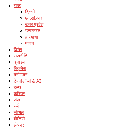
राज्य
दिल्ली
एन.सी.आर
उत्तर प्रदेश
उत्तराखंड
हरियाणा
पंजाब
विशेष
राजनीति
क्राइम
बिज़नेस
मनोरंजन
टेक्नोलॉजी & AI
हेल्थ
करियर
खेल
धर्म
सोशल
वीडियो
ई-पेपर