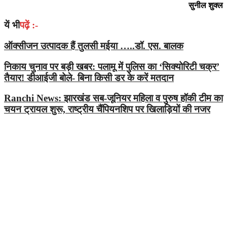
सुनील शुक्‍ल
यें भी
पढ़ें :-
ऑक्सीजन उत्पादक हैं तुलसी मईया …..डॉ. एस. बालक
निकाय चुनाव पर बड़ी खबर: पलामू में पुलिस का ‘सिक्योरिटी चक्र’
तैयार! डीआईजी बोले- बिना किसी डर के करें मतदान
Ranchi News: झारखंड सब-जूनियर महिला व पुरुष हॉकी टीम का
चयन ट्रायल शुरू, राष्ट्रीय चैंपियनशिप पर खिलाड़ियों की नजर