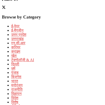
Browse by Category
ई-पेपर
ई-मैगज़ीन
उत्तर प्रदेश
उत्तराखंड
एन.सी.आर
करियर
क्राइम
खेल
टेक्नोलॉजी & AI
दिल्ली
धर्म
पंजाब
बिज़नेस
भारत
मनोरंजन
राजनीति
विज्ञापन
विदेश
विशेष