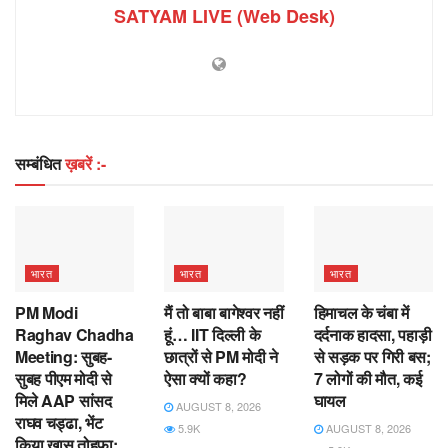
SATYAM LIVE (Web Desk)
सम्बंधित
ख़बरें :-
भारत
भारत
भारत
PM Modi
मैं तो बाबा बागेश्वर नहीं
हिमाचल के चंबा में
Raghav Chadha
हूं… IIT दिल्ली के
दर्दनाक हादसा, पहाड़ी
Meeting: सुबह-
छात्रों से PM मोदी ने
से सड़क पर गिरी बस;
सुबह पीएम मोदी से
ऐसा क्यों कहा?
7 लोगों की मौत, कई
मिले AAP सांसद
घायल
AUGUST 8, 2026
राघव चड्ढा, भेंट
5.9K
AUGUST 8, 2026
किया खास तोहफा;