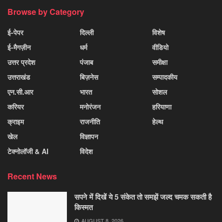
Browse by Category
ई-पेपर
दिल्ली
विशेष
ई-मैगज़ीन
धर्म
वीडियो
उत्तर प्रदेश
पंजाब
समीक्षा
उत्तराखंड
बिज़नेस
सम्पादकीय
एन.सी.आर
भारत
सोशल
करियर
मनोरंजन
हरियाणा
क्राइम
राजनीति
हेल्थ
खेल
विज्ञापन
टेक्नोलॉजी & AI
विदेश
Recent News
सपने में दिखें ये 5 संकेत तो समझें जल्द चमक सकती है
किस्मत
AUGUST 8, 2026