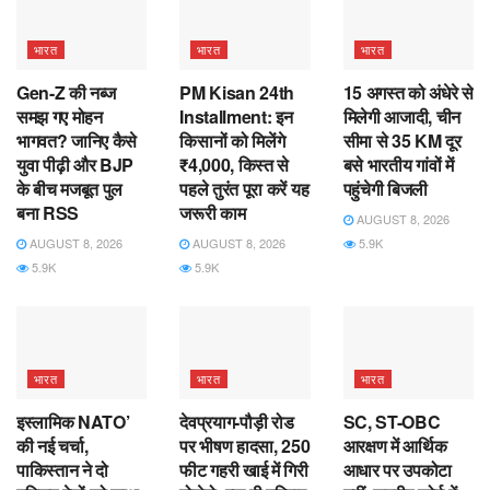
भारत
भारत
भारत
Gen-Z की नब्ज
PM Kisan 24th
15 अगस्त को अंधेरे से
समझ गए मोहन
Installment: इन
मिलेगी आजादी, चीन
भागवत? जानिए कैसे
किसानों को मिलेंगे
सीमा से 35 KM दूर
युवा पीढ़ी और BJP
₹4,000, किस्त से
बसे भारतीय गांवों में
के बीच मजबूत पुल
पहले तुरंत पूरा करें यह
पहुंचेगी बिजली
बना RSS
जरूरी काम
AUGUST 8, 2026
AUGUST 8, 2026
AUGUST 8, 2026
5.9K
5.9K
5.9K
भारत
भारत
भारत
इस्लामिक NATO’
देवप्रयाग-पौड़ी रोड
SC, ST-OBC
की नई चर्चा,
पर भीषण हादसा, 250
आरक्षण में आर्थिक
पाकिस्तान ने दो
फीट गहरी खाई में गिरी
आधार पर उपकोटा