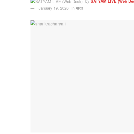
by
SATYAM LIVE (Web De
January 19, 2026
in
भारत