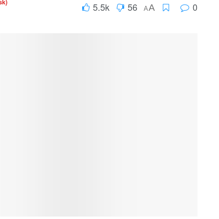
sk)
5.5k
56
0
A
A