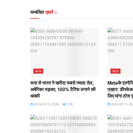
सम्बंधित
ख़बरें :-
भारत
भारत
रूस से भारत ने खरीदा सबसे ज्यादा तेल,
Metaके एल्गोर
अमेरिका भड़का; 100% टैरिफ लगाने की
प्रहार: डीपफेक 
धमकी
लिए मांगा ठोस स
AUGUST 9, 2026
5.9K
AUGUST 9, 20