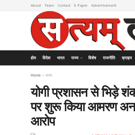
About
Team
Contact
E-Paper
Advertisement
होम
विदेश
भारत
राज्य
विशेष
राजनीति
क्राइम
Home
भारत
योगी प्रशासन से भिड़े शंक
पर शुरू किया आमरण अनशन
आरोप