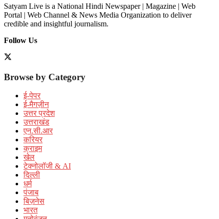
Satyam Live is a National Hindi Newspaper | Magazine | Web
Portal | Web Channel & News Media Organization to deliver
credible and insightful journalism.
Follow Us
Browse by Category
ई-पेपर
ई-मैगज़ीन
उत्तर प्रदेश
उत्तराखंड
एन.सी.आर
करियर
क्राइम
खेल
टेक्नोलॉजी & AI
दिल्ली
धर्म
पंजाब
बिज़नेस
भारत
मनोरंजन