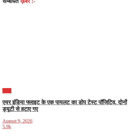
सम्बंधित
ख़बरें :-
भारत
एयर इंडिया फ्लाइट के एक पायलट का डोप टेस्ट पॉजिटिव, दोनों
ड्यूटी से हटाए गए
August 9, 2026
5.9k