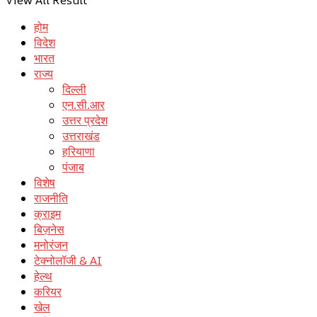
होम
विदेश
भारत
राज्य
दिल्ली
एन.सी.आर
उत्तर प्रदेश
उत्तराखंड
हरियाणा
पंजाब
विशेष
राजनीति
क्राइम
बिज़नेस
मनोरंजन
टेक्नोलॉजी & AI
हेल्थ
करियर
खेल