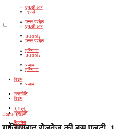
एन.सी.आर
दिल्ली
उत्तर प्रदेश
एन.सी.आर
उत्तराखंड
उत्तर प्रदेश
हरियाणा
उत्तराखंड
पंजाब
हरियाणा
विशेष
पंजाब
राजनीति
विशेष
क्राइम
राजनीति
Home
क्राइम
बिज़नेस
गाजियाबाद रोडवेज की बस पलटी, 1
क्राइम