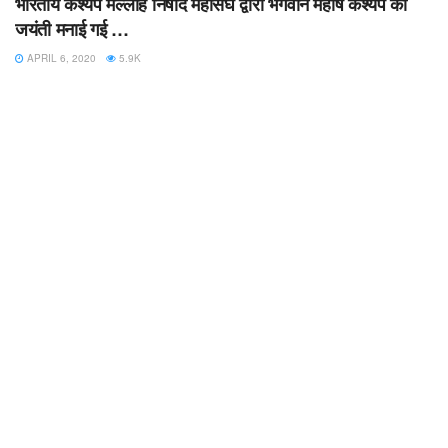
भारतीय कश्यप मल्लाह निषाद महासंघ द्वारा भगवान महर्षि कश्यप की
जयंती मनाई गई …
APRIL 6, 2020
5.9K