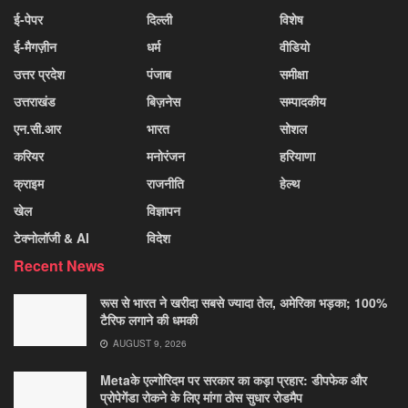
ई-पेपर
दिल्ली
विशेष
ई-मैगज़ीन
धर्म
वीडियो
उत्तर प्रदेश
पंजाब
समीक्षा
उत्तराखंड
बिज़नेस
सम्पादकीय
एन.सी.आर
भारत
सोशल
करियर
मनोरंजन
हरियाणा
क्राइम
राजनीति
हेल्थ
खेल
विज्ञापन
टेक्नोलॉजी & AI
विदेश
Recent News
रूस से भारत ने खरीदा सबसे ज्यादा तेल, अमेरिका भड़का; 100%
टैरिफ लगाने की धमकी
AUGUST 9, 2026
Metaके एल्गोरिदम पर सरकार का कड़ा प्रहार: डीपफेक और
प्रोपेगेंडा रोकने के लिए मांगा ठोस सुधार रोडमैप