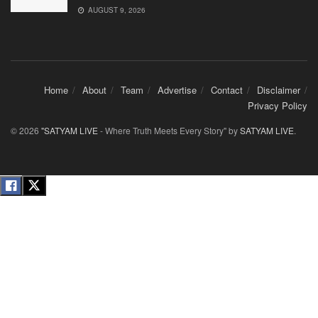
AUGUST 9, 2026
Home
About
Team
Advertise
Contact
Disclaimer
Privacy Policy
© 2026
"SATYAM LIVE
- Where Truth Meets Every Story" by
SATYAM LIVE
.