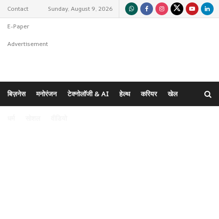
Contact
Sunday, August 9, 2026
E-Paper
Advertisement
होम
विदेश
भारत
राज्य
विशेष
राजनीति
क्राइम
बिज़नेस
मनोरंजन
टेक्नोलॉजी & AI
हेल्थ
करियर
खेल
धर्म
सोशल
वीडियो