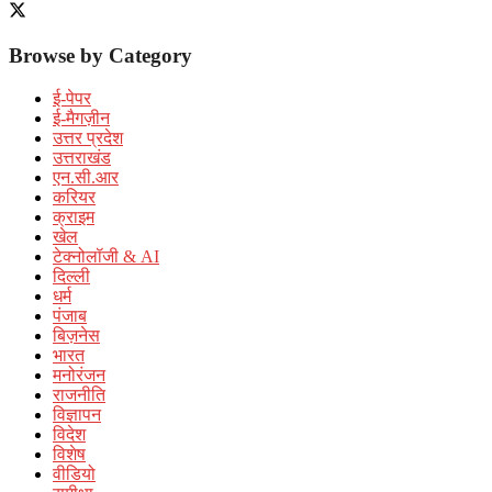
Browse by Category
ई-पेपर
ई-मैगज़ीन
उत्तर प्रदेश
उत्तराखंड
एन.सी.आर
करियर
क्राइम
खेल
टेक्नोलॉजी & AI
दिल्ली
धर्म
पंजाब
बिज़नेस
भारत
मनोरंजन
राजनीति
विज्ञापन
विदेश
विशेष
वीडियो