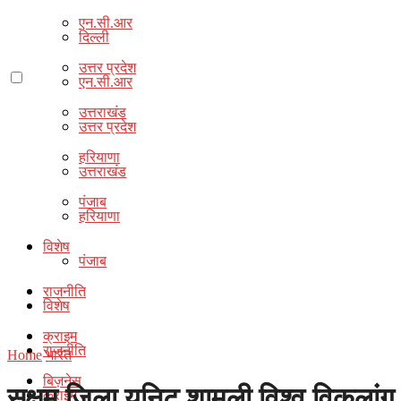
एन.सी.आर
दिल्ली
उत्तर प्रदेश
एन.सी.आर
उत्तराखंड
उत्तर प्रदेश
हरियाणा
उत्तराखंड
पंजाब
हरियाणा
विशेष
पंजाब
राजनीति
विशेष
क्राइम
राजनीति
Home
भारत
बिज़नेस
सक्षम जिला यूनिट शामली विश्व विकलांग द
क्राइम