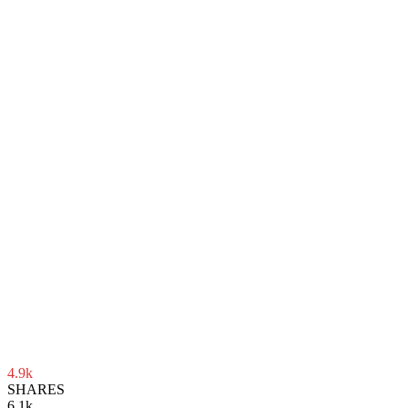
4.9k
SHARES
6.1k