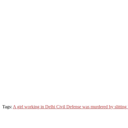
Tags:
A girl working in Delhi Civil Defense was murdered by slitting h