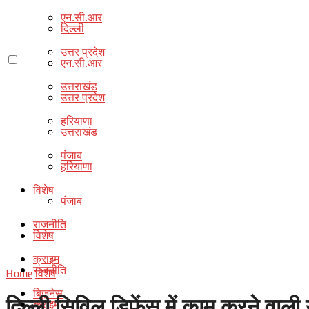
एन.सी.आर
दिल्ली
उत्तर प्रदेश
एन.सी.आर
उत्तराखंड
उत्तर प्रदेश
हरियाणा
उत्तराखंड
पंजाब
हरियाणा
विशेष
पंजाब
राजनीति
विशेष
क्राइम
राजनीति
Home
विशेष
बिज़नेस
दिल्ली सिविल डिफेंस में काम करने वाल
क्राइम