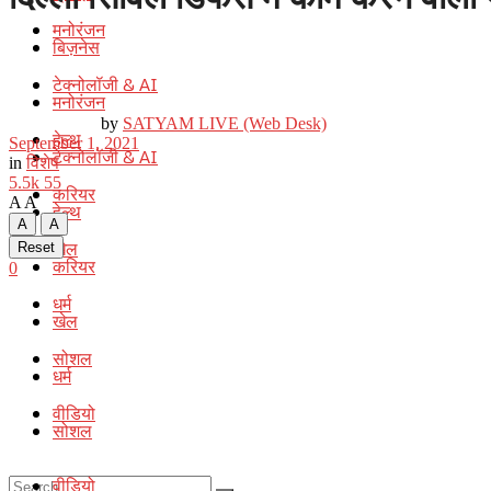
मनोरंजन
बिज़नेस
टेक्नोलॉजी & AI
मनोरंजन
by
SATYAM LIVE (Web Desk)
हेल्थ
September 1, 2021
टेक्नोलॉजी & AI
in
विशेष
5.5k
55
करियर
A
A
हेल्थ
A
A
खेल
Reset
करियर
0
धर्म
खेल
सोशल
धर्म
वीडियो
सोशल
वीडियो