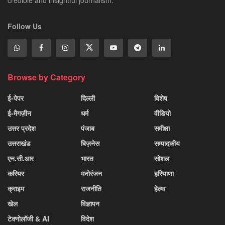
credible and insightful journalism.
Follow Us
Browse by Category
ई-पेपर
दिल्ली
विशेष
ई-मैगज़ीन
धर्म
वीडियो
उत्तर प्रदेश
पंजाब
समीक्षा
उत्तराखंड
बिज़नेस
सम्पादकीय
एन.सी.आर
भारत
सोशल
करियर
मनोरंजन
हरियाणा
क्राइम
राजनीति
हेल्थ
खेल
विज्ञापन
टेक्नोलॉजी & AI
विदेश