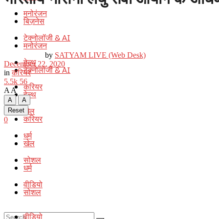
मनोरंजन
बिज़नेस
टेक्नोलॉजी & AI
मनोरंजन
by
SATYAM LIVE (Web Desk)
हेल्थ
December 22, 2020
टेक्नोलॉजी & AI
in
करियर
5.5k
56
करियर
A
A
हेल्थ
A
A
खेल
Reset
करियर
0
धर्म
खेल
सोशल
धर्म
वीडियो
सोशल
वीडियो