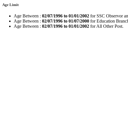
Age Limit
Age Between :
02/07/1996 to 01/01/2002
for SSC Observor and
Age Between :
02/07/1996 to 01/07/2000
for Education Branch
Age Between :
02/07/1996 to 01/01/2002
for All Other Post.