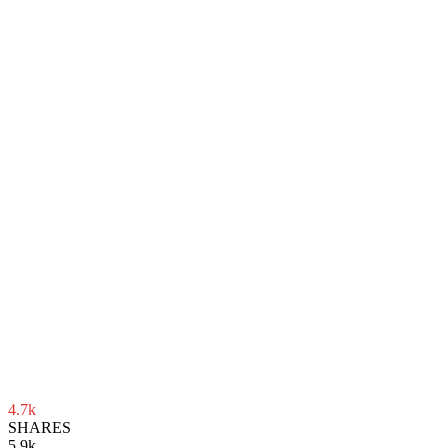
4.7k
SHARES
5.9k