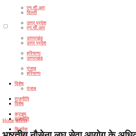
एन.सी.आर
दिल्ली
उत्तर प्रदेश
एन.सी.आर
उत्तराखंड
उत्तर प्रदेश
हरियाणा
उत्तराखंड
पंजाब
हरियाणा
विशेष
पंजाब
राजनीति
विशेष
क्राइम
राजनीति
Home
करियर
बिज़नेस
भारतीय नौसेना लघु सेवा आयोग के अधिक
क्राइम