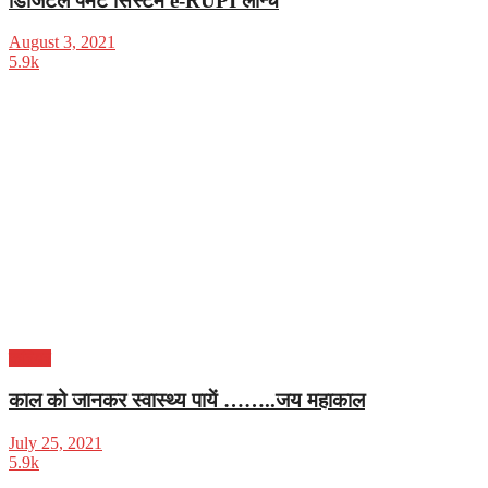
डिजिटल पैमेंट सिस्टम e-RUPI लॉन्च
August 3, 2021
5.9k
करियर
काल को जानकर स्वास्थ्य पायें ……..जय महाकाल
July 25, 2021
5.9k