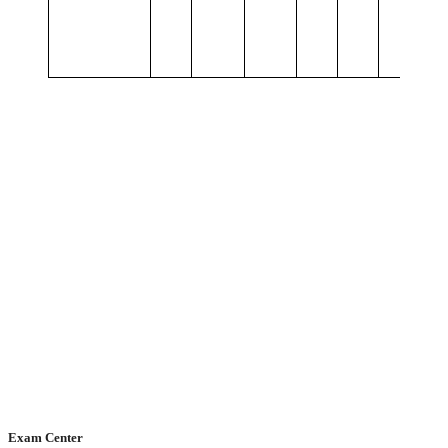
I
K
o
C
Exam Center