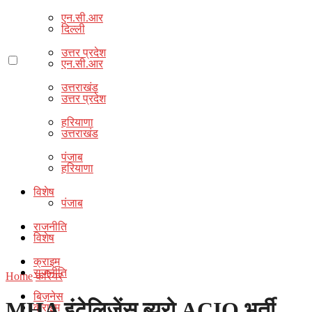
एन.सी.आर
दिल्ली
उत्तर प्रदेश
एन.सी.आर
उत्तराखंड
उत्तर प्रदेश
हरियाणा
उत्तराखंड
पंजाब
हरियाणा
विशेष
पंजाब
राजनीति
विशेष
क्राइम
राजनीति
Home
करियर
बिज़नेस
MHA इंटेलिजेंस ब्यूरो ACIO भर्ती…
क्राइम