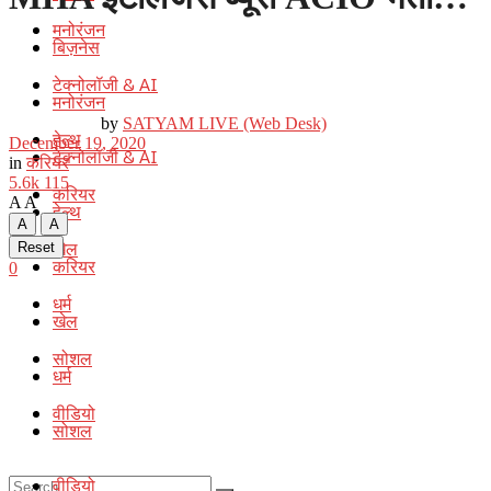
मनोरंजन
बिज़नेस
टेक्नोलॉजी & AI
मनोरंजन
by
SATYAM LIVE (Web Desk)
हेल्थ
December 19, 2020
टेक्नोलॉजी & AI
in
करियर
5.6k
115
करियर
A
A
हेल्थ
A
A
खेल
Reset
करियर
0
धर्म
खेल
सोशल
धर्म
वीडियो
सोशल
वीडियो