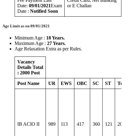
Fee Payment Last
Credit Card, Net Banking
Date:
09/01/2021
Exam
or E Challan
Date :
Notified Soon
Age Limit as on 09/01/2021
Minimum Age :
18 Years.
Maximum Age :
27 Years.
Age Relaxation Extra as per Rules.
Vacancy
Details Total
: 2000 Post
Post Name
UR
EWS
OBC
SC
ST
Total
E
B
D
S
R
IB ACIO II
989
113
417
360
121
2000
U
i