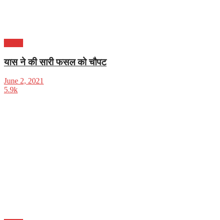
करियर
यास ने की सारी फसल को चौपट
June 2, 2021
5.9k