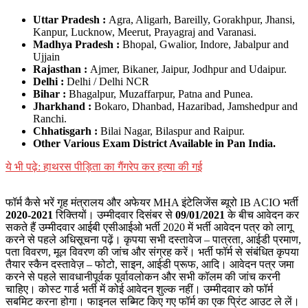
Uttar Pradesh :
Agra, Aligarh, Bareilly, Gorakhpur, Jhansi,
Kanpur, Lucknow, Meerut, Prayagraj and Varanasi.
Madhya Pradesh :
Bhopal, Gwalior, Indore, Jabalpur and
Ujjain
Rajasthan :
Ajmer, Bikaner, Jaipur, Jodhpur and Udaipur.
Delhi :
Delhi / Delhi NCR
Bihar :
Bhagalpur, Muzaffarpur, Patna and Punea.
Jharkhand :
Bokaro, Dhanbad, Hazaribad, Jamshedpur and
Ranchi.
Chhatisgarh :
Bilai Nagar, Bilaspur and Raipur.
Other Various Exam District Available in Pan India.
ये भी पढ़े: हाथरस पीड़िता का गैंगरेप कर हत्या की गई
फॉर्म कैसे भरें गृह मंत्रालय और अफेयर MHA इंटेलिजेंस ब्यूरो IB ACIO भर्ती
2020-2021
रिक्तियों। उम्मीदवार दिसंबर से
09/01/2021
के बीच आवेदन कर
सकते हैं उम्मीदवार आईबी एसीआईओ भर्ती 2020 में भर्ती आवेदन पत्र को लागू
करने से पहले अधिसूचना पढ़ें। कृपया सभी दस्तावेज – पात्रता, आईडी प्रमाण,
पता विवरण, मूल विवरण की जांच और संग्रह करें। भर्ती फॉर्म से संबंधित कृपया
तैयार स्कैन दस्तावेज़ – फोटो, साइन, आईडी प्रूफ, आदि। आवेदन पत्र जमा
करने से पहले सावधानीपूर्वक पूर्वावलोकन और सभी कॉलम की जांच करनी
चाहिए। कोस्ट गार्ड भर्ती में कोई आवेदन शुल्क नहीं। उम्मीदवार को फॉर्म
सबमिट करना होगा। फाइनल सब्मिट किए गए फॉर्म का एक प्रिंट आउट ले लें।