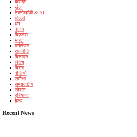
क्राइम
खेल
टेक्नोलॉजी & AI
दिल्ली
धर्म
पंजाब
बिज़नेस
भारत
मनोरंजन
राजनीति
विज्ञापन
विदेश
विशेष
वीडियो
समीक्षा
सम्पादकीय
सोशल
हरियाणा
हेल्थ
Recent News