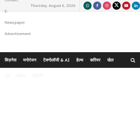
Thursday, August 6, 2026
E-
Newspaper
Advertisement
होम
विदेश
भारत
राज्य
विशेष
राजनीति
क्राइम
बिज़नेस
मनोरंजन
टेक्नोलॉजी & AI
हेल्थ
करियर
खेल
धर्म
सोशल
वीडियो