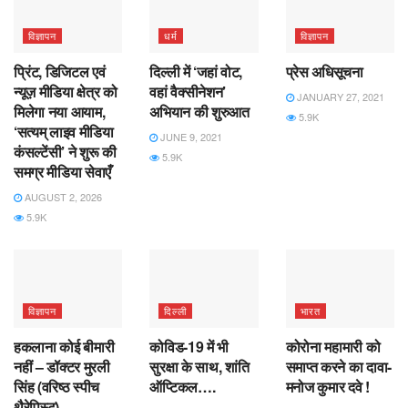
विज्ञापन
धर्म
विज्ञापन
प्रिंट, डिजिटल एवं
दिल्ली में ‘जहां वोट,
प्रेस अधिसूचना
न्यूज़ मीडिया क्षेत्र को
वहां वैक्सीनेशन’
JANUARY 27, 2021
मिलेगा नया आयाम,
अभियान की शुरुआत
5.9K
‘सत्यम् लाइव मीडिया
JUNE 9, 2021
कंसल्टेंसी’ ने शुरू की
5.9K
समग्र मीडिया सेवाएँ
AUGUST 2, 2026
5.9K
विज्ञापन
दिल्ली
भारत
हकलाना कोई बीमारी
कोविड-19 में भी
कोरोना महामारी को
नहीं – डॉक्टर मुरली
सुरक्षा के साथ, शांति
समाप्त करने का दावा-
सिंह (वरिष्ठ स्पीच
ऑप्टिकल….
मनोज कुमार दवे !
थैरेपिस्ट)