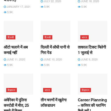
JULY 22, 2020
JUNE 18, 2020
JANUARY 17, 2021
5.9K
5.9K
5.9K
दिल्ली
दिल्ली
भारत
ऑटो चलाने में अब
दिल्‍ली में ऑधी पानी से
तत्‍काल टिकट मिलेगी
कमाई नहीं
गिरा पेेेेड
1 जुलाई से
JUNE 11, 2020
JUNE 10, 2020
JUNE 9, 2020
5.9K
5.9K
5.9K
विज्ञापन
भारत
विज्ञापन
अमेरिका में पुलिस
तीन चरणों में खुलेगा
Career Planning
कर्स्‍टडी में मौत, 25
लॉकडाउन
– करियर की प्लानिंग
शहरो में हिन्‍सा
कैसे करें !