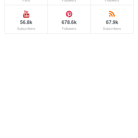
56.8k
678.6k
67.9k
Subscribers
Followers
Subscribers