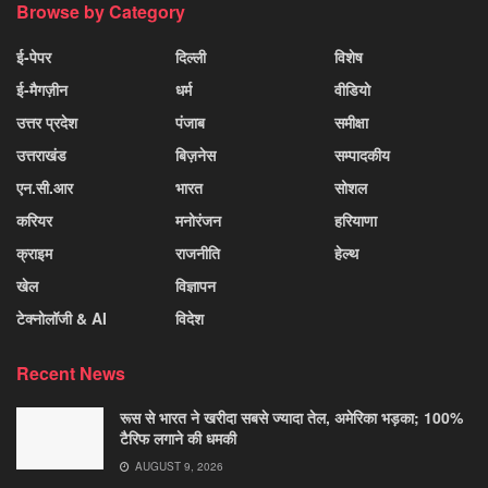
Browse by Category
ई-पेपर
दिल्ली
विशेष
ई-मैगज़ीन
धर्म
वीडियो
उत्तर प्रदेश
पंजाब
समीक्षा
उत्तराखंड
बिज़नेस
सम्पादकीय
एन.सी.आर
भारत
सोशल
करियर
मनोरंजन
हरियाणा
क्राइम
राजनीति
हेल्थ
खेल
विज्ञापन
टेक्नोलॉजी & AI
विदेश
Recent News
रूस से भारत ने खरीदा सबसे ज्यादा तेल, अमेरिका भड़का; 100%
टैरिफ लगाने की धमकी
AUGUST 9, 2026